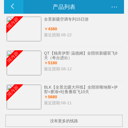
…
产品列表
全景新疆空调专列15日游
￥
4380
最近团期
:
08-22
QT【独库伊犁·温德姆】全陪班新疆双飞8
天（奇台进出）
￥
5180
最近团期
:
08-12
BLK【全景北疆大环线】全陪班喀纳斯+伊
犁+赛湖+吐鲁番双飞10天
￥
5680
最近团期
:
08-11
没有更多的线路